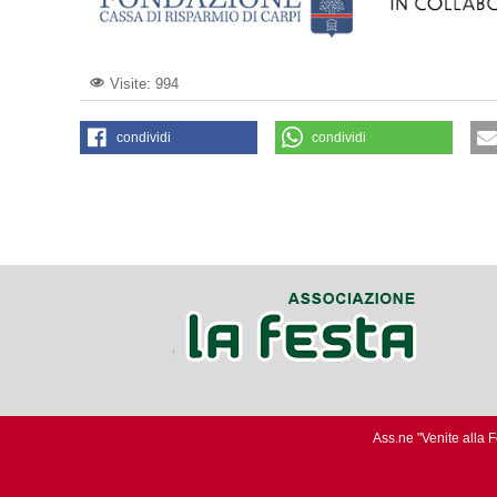
Visite: 994
condividi
condividi
Ass.ne "Venite alla 