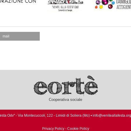
mail
Cooperativa sociale
Festa Odv" - Via Montecuccoli, 122 - Limidi di Soliera (Mo) • info@veniteallafesta.o
Privacy Policy
-
Cookie Policy