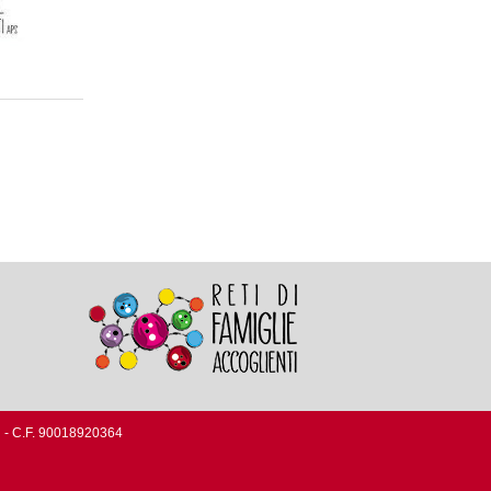
rg - C.F. 90018920364