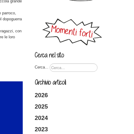
iccola grande
e parroco,
del dopoguerra
 ragazzi, con
e le loro
Cerca nel sito
Cerca...
Archivio articoli
2026
2025
2024
2023