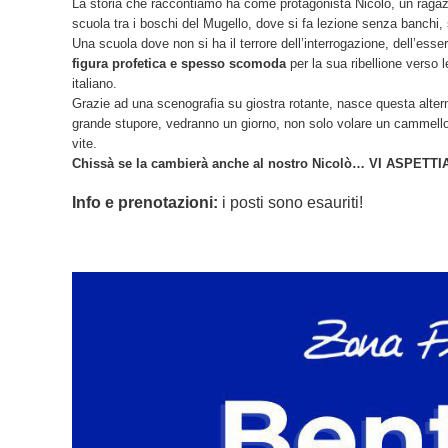
La storia che raccontiamo ha come protagonista Nicolò, un ragazz
scuola tra i boschi del Mugello, dove si fa lezione senza banchi,
Una scuola dove non si ha il terrore dell’interrogazione, dell’ess
figura profetica e spesso scomoda
per la sua ribellione verso l
italiano.
Grazie ad una scenografia su giostra rotante, nasce questa altern
grande stupore, vedranno un giorno, non solo volare un cammello 
vite.
Chissà se la cambierà anche al nostro Nicolò… VI ASPETTI
Info e prenotazioni:
i posti sono esauriti!