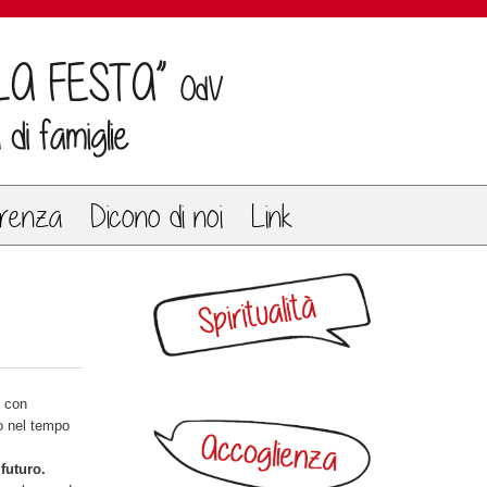
renza
Dicono di noi
Link
 con
io nel tempo
futuro.